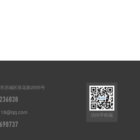
市历城区荷花路2555号
236838
118@qq.com
访问手机端
698737